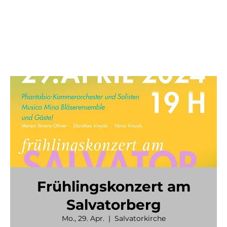
Frühlingskonzert am
Salvatorberg
Mo., 29. Apr.
  |  
Salvatorkirche